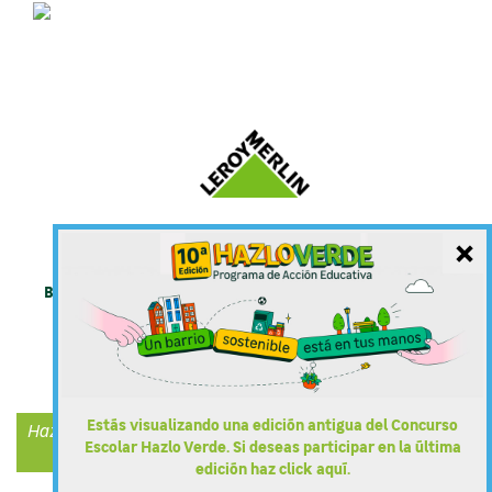
×
Bases del concurso
Política de Cookies
Aviso Legal
Mapa web
Preguntas Frecuentes
Contacto
Política de Privacidad
Estás visualizando una edición antigua del Concurso
Hazlo Verde forma parte de Leroy Merlin
Escolar Hazlo Verde. Si deseas participar en la última
@ LEROY MERLIN 2026
edición haz click aquí.