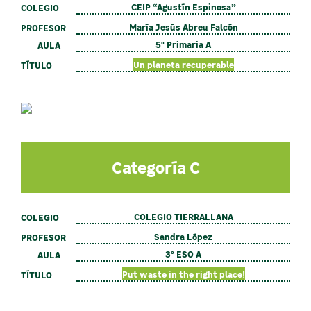
CEIP “Agustín Espinosa”
COLEGIO
María Jesús Abreu Falcón
PROFESOR
5º Primaria A
AULA
Un planeta recuperable
TÍTULO
Categoría C
COLEGIO TIERRALLANA
COLEGIO
Sandra López
PROFESOR
3º ESO A
AULA
Put waste in the right place!
TÍTULO