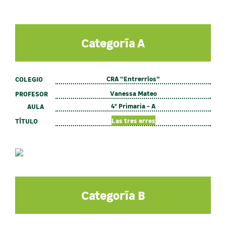
Categoría A
CRA “Entrerríos”
COLEGIO
Vanessa Mateo
PROFESOR
4º Primaria - A
AULA
Las tres erres
TÍTULO
Categoría B