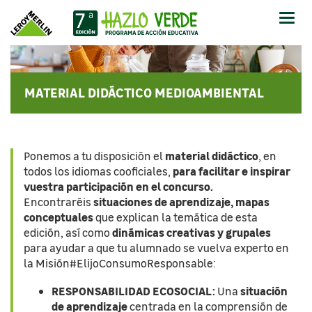
Abrir
-
Cerr
Men
MATERIAL DIDÁCTICO MEDIOAMBIENTAL
material didáctico
Ponemos a tu disposición el
, en
para facilitar e inspirar
todos los idiomas cooficiales,
vuestra participación en el concurso.
situaciones de aprendizaje, mapas
Encontraréis
conceptuales
que explican la temática de esta
dinámicas creativas y grupales
edición, así como
para ayudar a que tu alumnado se vuelva experto en
la Misión#ElijoConsumoResponsable:
RESPONSABILIDAD ECOSOCIAL:
situación
Una
de aprendizaje
centrada en la comprensión de