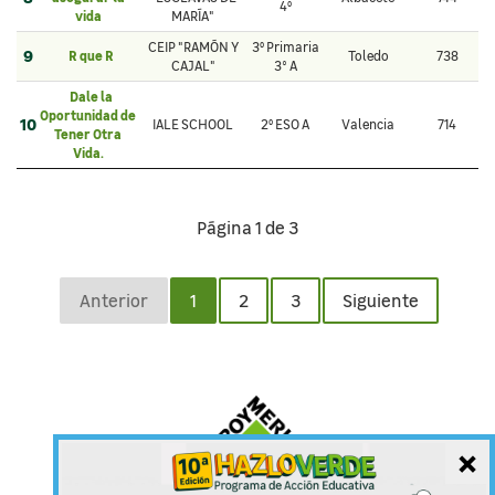
4º
vida
MARÍA"
CEIP "RAMÓN Y
3º Primaria
9
R que R
Toledo
738
CAJAL"
3° A
Dale la
Oportunidad de
10
IALE SCHOOL
2º ESO A
Valencia
714
Tener Otra
Vida.
Página 1 de 3
Anterior
1
2
3
Siguiente
×