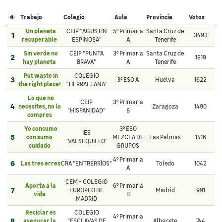
#
Trabajo
Colegio
Aula
Provincia
Votos
Un planeta
CEIP "AGUSTÍN
5º Primaria
Santa Cruz de
1
3493
recuperable
ESPINOSA"
A
Tenerife
Sin verde no
CEIP "PUNTA
3º Primaria
Santa Cruz de
2
1819
hay planeta
BRAVA"
A
Tenerife
Put waste in
COLEGIO
3
3º ESO A
Huelva
1622
the right place!
"TIERRALLANA"
Lo que no
CEIP
3º Primaria
4
necesites, no lo
Zaragoza
1490
"HISPANIDAD"
B
compres
Yo consumo
3º ESO
IES
5
con sumo
MEZCLA DE
Las Palmas
1416
"VALSEQUILLO"
cuidado
GRUPOS
4º Primaria
6
Las tres erres
CRA "ENTRERRÍOS"
Toledo
1042
A
CEM - COLEGIO
Aporta a la
6º Primaria
7
EUROPEO DE
Madrid
991
vida
B
MADRID
Reciclar es
COLEGIO
4º Primaria
8
asegurar la
"ESCLAVAS DE
Albacete
744